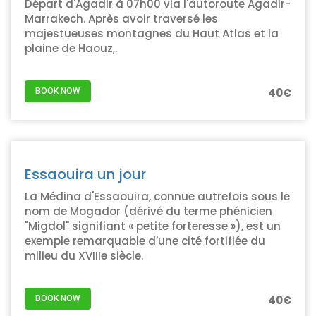
Départ d'Agadir à 07h00 via l'autoroute Agadir-
Marrakech. Après avoir traversé les
majestueuses montagnes du Haut Atlas et la
plaine de Haouz,.
40€
BOOK NOW
Essaouira un jour
La Médina d'Essaouira, connue autrefois sous le
nom de Mogador (dérivé du terme phénicien
"Migdol" signifiant « petite forteresse »), est un
exemple remarquable d'une cité fortifiée du
milieu du XVIIIe siècle.
40€
BOOK NOW