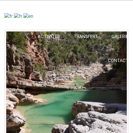
ACCUEIL
CIRCUITS
EXCURSIONS
ACTIVITES
TRANSFERT
GALERIE
CONTACT